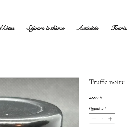
'hôtes
Séjours à thème
Activités
Touri
Truffe noire 
Prix
20,00 €
Quantité
*