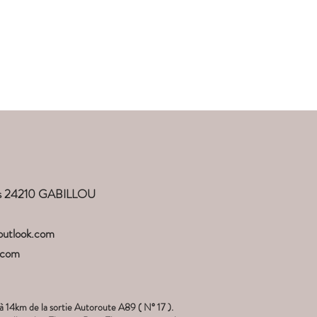
Périgord
Mentions légales
ots 24210 GABILLOU
outlook.com
.com
'à 14km de la sortie Autoroute A89 ( N° 17 ).