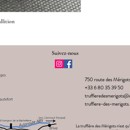
llition
ente de Truffe, Truffes du Périgord, producteur de truffe noire, truffière en 
Suivez-nous
750 route des Mérig
+33 6 80 35 39 50
truffieredesmerigots@
truffiere-des-merigots
La truffière des Mérigots n'est qu