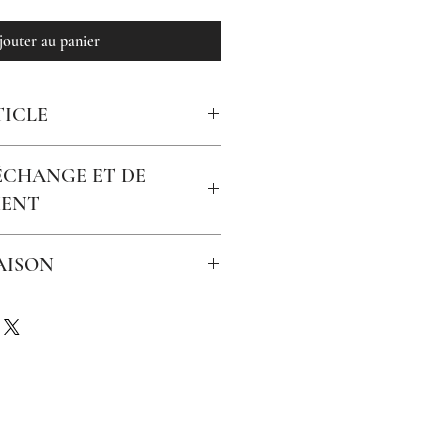
jouter au panier
TICLE
ffe noire
'ÉCHANGE ET DE
ENT
emboursable
AISON
€ (colis jusqu'à 2 kilos).
te commande 0680353950