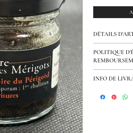
A
DÉTAILS D'AR
Moutarde fine saveur tru
POLITIQUE D
REMBOURSEM
Non échangeable, non r
INFO DE LIVR
Livraison 48h colissimo 7
Me contacter pour tou