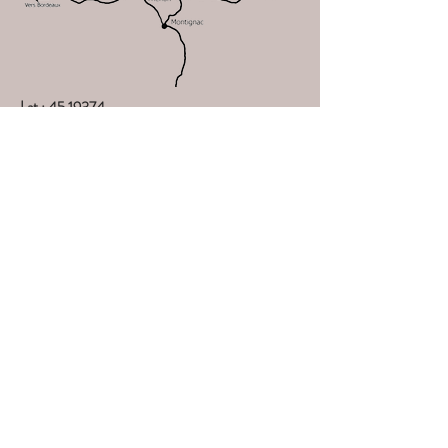
Lat :
45.19374
Long : 1.0264
750 route des Mérigots 24210 GABILLOU
+33 6 80 35 39 50
truffieredesmerigots@outlook.com
truffiere-des-merigots.com
Conditions d'utilisation
Politique de confidentialité
Mentions légales