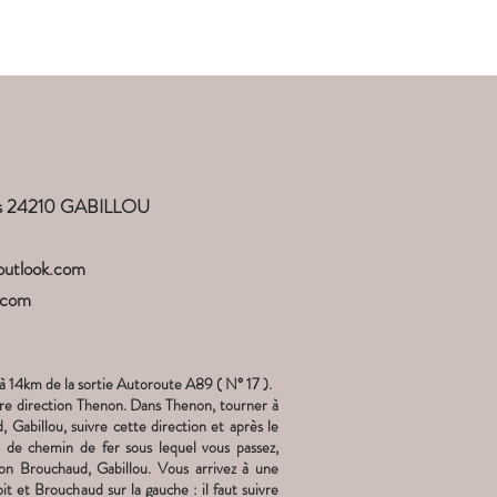
Périgord
Mentions légales
ots 24210 GABILLOU
outlook.com
.com
'à 14km de la sortie Autoroute A89 ( N° 17 ).
dre direction Thenon. Dans Thenon, tourner à
 Gabillou, suivre cette direction et après le
t de chemin de fer sous lequel vous passez,
ion Brouchaud, Gabillou. Vous arrivez à une
it et Brouchaud sur la gauche : il faut suivre