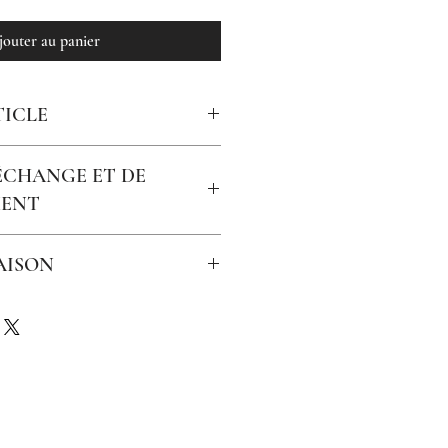
jouter au panier
TICLE
ffe noire
'ÉCHANGE ET DE
ENT
emboursable
AISON
€ (colis jusqu'à 2 kilos).
te commande 0680353950