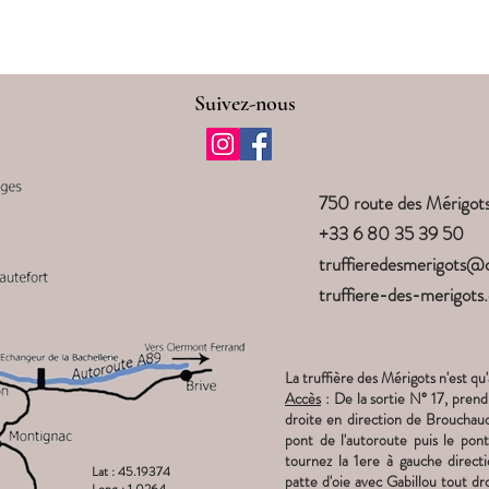
ente de Truffe, Truffes du Périgord, producteur de truffe noire, truffière en 
Suivez-nous
750 route des Mérig
+33 6 80 35 39 50
truffieredesmerigots@
truffiere-des-merigots
La truffière des Mérigots n'est qu
Accès
: De la sortie N° 17, pren
droite en direction de Brouchaud,
pont de l'autoroute puis le pon
tournez la 1ere à gauche direct
Lat : 45.19374
patte d'oie avec Gabillou tout dro