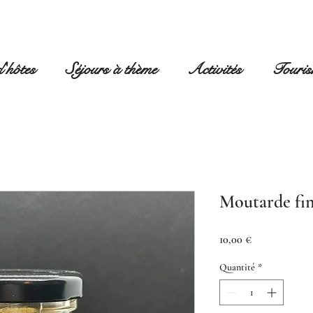
'hôtes
Séjours à thème
Activités
Touri
Moutarde fin
Prix
10,00 €
Quantité
*