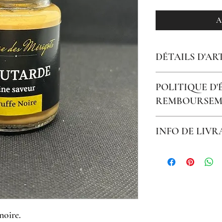
A
DÉTAILS D'AR
Moutarde fine saveur tru
POLITIQUE D
REMBOURSEM
Non échangeable, non r
INFO DE LIVR
Livraison 48h colissimo 7
Me contacter pour tou
noire.