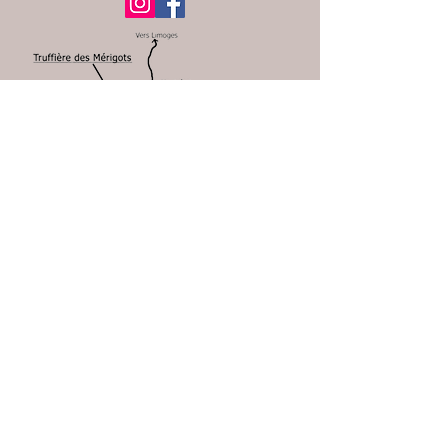
Lat :
45.19374
Long : 1.0264
750 route des Mérigots 24210 GABILLOU
+33 6 80 35 39 50
truffieredesmerigots@outlook.com
truffiere-des-merigots.com